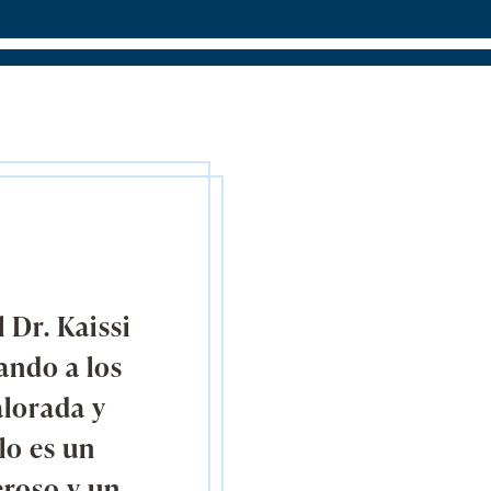
 Dr. Kaissi
ando a los
alorada y
lo es un
eroso y un